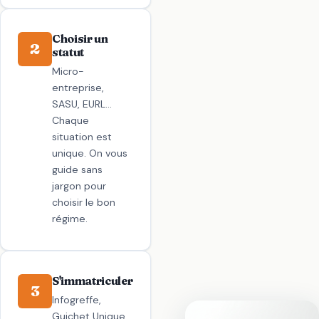
Choisir un
2
statut
Micro-
entreprise,
SASU, EURL…
Chaque
situation est
unique. On vous
guide sans
jargon pour
choisir le bon
régime.
S'immatriculer
3
Infogreffe,
Guichet Unique,