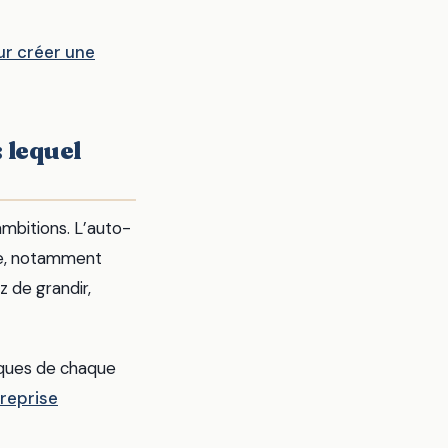
r créer une
 lequel
ambitions. L’auto-
ale, notamment
z de grandir,
diques de chaque
reprise