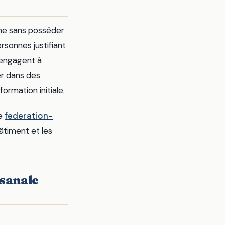
même sans posséder
rsonnes justifiant
’engagent à
er dans des
ormation initiale.
me
federation-
âtiment et les
isanale