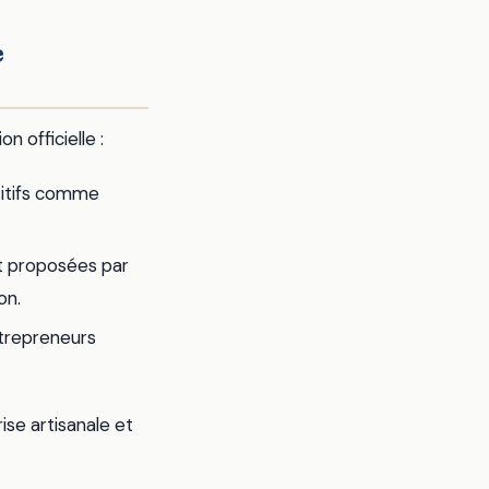
e
n officielle :
sitifs comme
nt proposées par
on.
ntrepreneurs
ise artisanale et