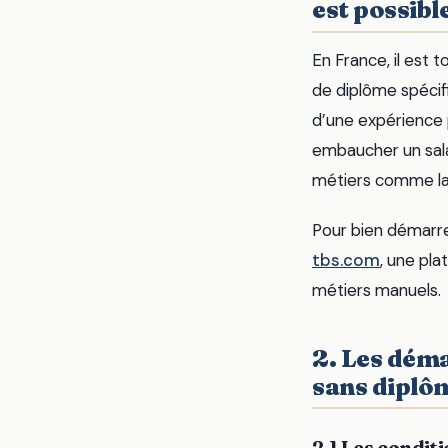
est possibl
En France, il est 
de diplôme spécifi
d’une expérience 
embaucher un salar
métiers comme la m
Pour bien démarre
tbs.com
, une pl
métiers manuels.
2. Les dém
sans diplô