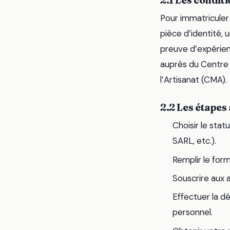
2.1 Les condit
Pour immatriculer 
pièce d’identité, 
preuve d’expérien
auprès du Centre 
l’Artisanat (CMA).
2.2 Les étapes
Choisir le stat
SARL, etc.).
Remplir le form
Souscrire aux a
Effectuer la dé
personnel.