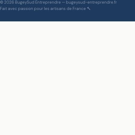
©
2026
BugeySud Entreprendre
—
bugeysud-entreprendre.fr
Fait avec passion pour les artisans de France 🔨