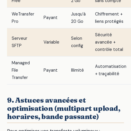
Free
2 Go
sans compte
WeTransfer
Jusqu’à
Chiffrement +
Payant
Pro
20 Go
liens protégés
Sécurité
Serveur
Selon
Variable
avancée +
SFTP
config
contrôle total
Managed
Automatisation
File
Payant
Illimité
+ traçabilité
Transfer
9. Astuces avancées et
optimisation (multipart upload,
horaires, bande passante)