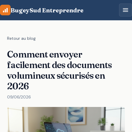
Aller au contenu principal
BugeySud Entreprendre
Retour au blog
Comment envoyer
facilement des documents
volumineux sécurisés en
2026
09/06/2026