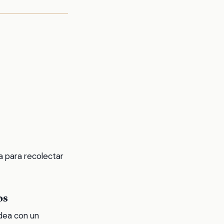
a para recolectar
os
idea con un