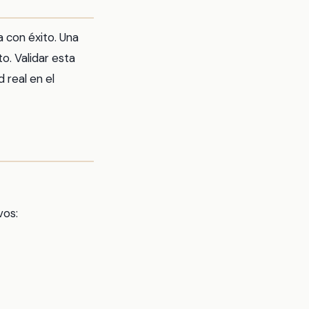
a con éxito. Una
o. Validar esta
 real en el
vos: