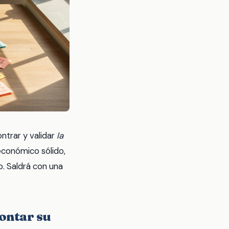
ntrar y validar
la
económico sólido,
o. Saldrá con una
montar su