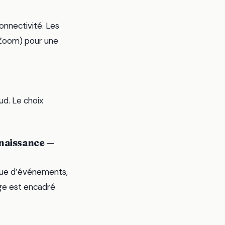
onnectivité. Les
-Zoom) pour une
ud. Le choix
nnaissance —
ique d’événements,
ge est encadré