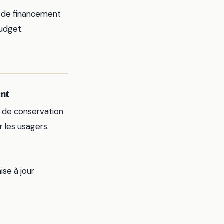
s de financement
udget.
ent
e de conservation
r les usagers.
ise à jour