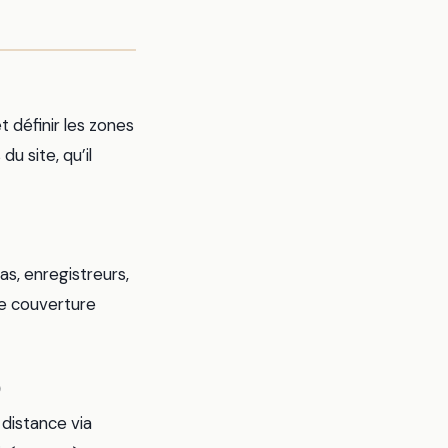
et définir les zones
u site, qu’il
as, enregistreurs,
ne couverture
)
 distance via