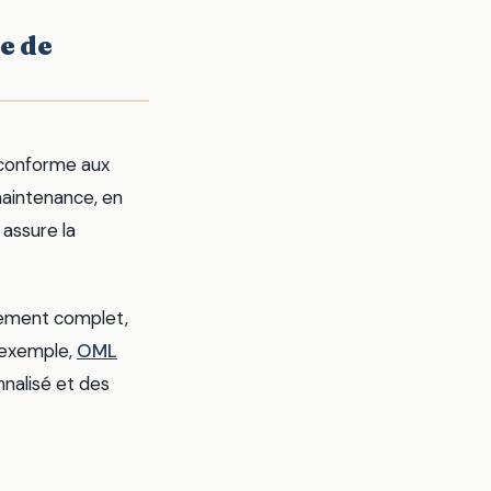
e de
t conforme aux
maintenance, en
 assure la
nement complet,
r exemple,
OML
nnalisé et des