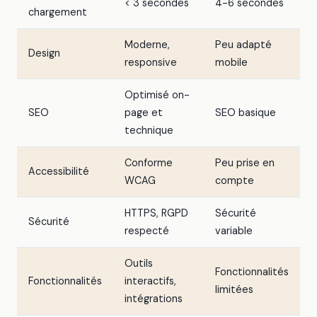
< 3 secondes
4-6 secondes
chargement
Moderne,
Peu adapté
Design
responsive
mobile
Optimisé on-
SEO
page et
SEO basique
technique
Conforme
Peu prise en
Accessibilité
WCAG
compte
HTTPS, RGPD
Sécurité
Sécurité
respecté
variable
Outils
Fonctionnalités
Fonctionnalités
interactifs,
limitées
intégrations